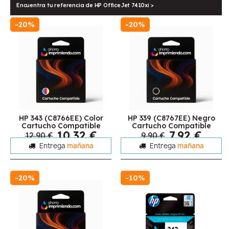
Encuentra tu referencia de HP OfficeJet 7410xi >
-20%
-20%
HP 343 (C8766EE) Color
HP 339 (C8767EE) Negro
Cartucho Compatible
Cartucho Compatible
10,32 €
7,92 €
12,90 €
9,90 €
Entrega
mañana
Entrega
mañana
-20%
-10%