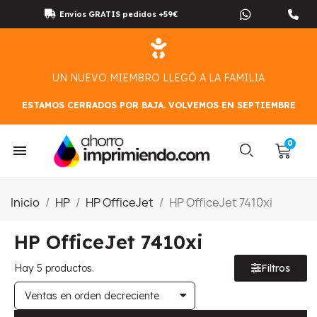
Envíos GRATIS pedidos +59€
UN NUEVO MIEMBRO LLEGÓ A LA FAMILIA
ESTAMOS CERRADOS POR BAJA. VOLVEMOS EN SEPTIEMBRE
Inicio
HP
HP OfficeJet
HP OfficeJet 7410xi
HP OfficeJet 7410xi
Hay 5 productos.
Filtros