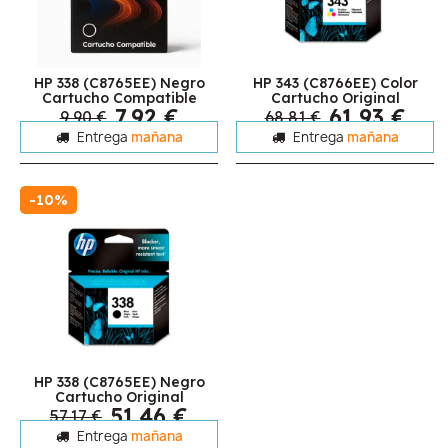
HP 338 (C8765EE) Negro
HP 343 (C8766EE) Color
Cartucho Compatible
Cartucho Original
7,92 €
61,93 €
9,90 €
68,81 €
Entrega
mañana
Entrega
mañana
-10%
HP 338 (C8765EE) Negro
Cartucho Original
51,46 €
57,17 €
Entrega
mañana