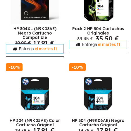
HP 304XL (N9K08AE)
Pack 2 HP 304 Cartuchos
Negro Cartucho
Originales
35,50 €
Compatible
39,45 €
17,91 €
19,90 €
Entrega
el martes 11
Entrega
el martes 11
-10%
-10%
HP 304 (N9K05AE) Color
HP 304 (N9K06AE) Negro
Cartucho Original
Cartucho Original
17,81 €
17,81 €
19,78 €
19,78 €