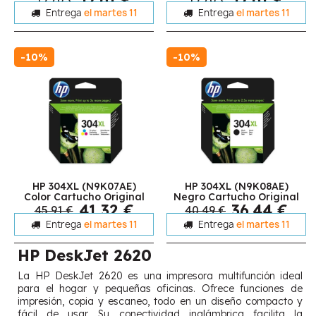
Entrega
el martes 11
Entrega
el martes 11
-10%
-10%
HP 304XL (N9K07AE)
HP 304XL (N9K08AE)
Color Cartucho Original
Negro Cartucho Original
41,32 €
36,44 €
45,91 €
40,49 €
Entrega
el martes 11
Entrega
el martes 11
HP DeskJet 2620
La HP DeskJet 2620 es una impresora multifunción ideal
para el hogar y pequeñas oficinas. Ofrece funciones de
impresión, copia y escaneo, todo en un diseño compacto y
fácil de usar. Su conectividad inalámbrica facilita la