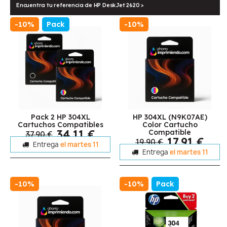
Encuentra tu referencia de HP DeskJet 2620 >
-10%
Pack
-10%
Pack 2 HP 304XL
HP 304XL (N9K07AE)
Cartuchos Compatibles
Color Cartucho
34,11 €
Compatible
37,90 €
17,91 €
19,90 €
Entrega
el martes 11
Entrega
el martes 11
-10%
-10%
Pack