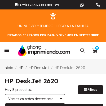
Envíos GRATIS pedidos +59€
UN NUEVO MIEMBRO LLEGÓ A LA FAMILIA
ESTAMOS CERRADOS POR BAJA. VOLVEMOS EN SEPTIEMBRE
Inicio
HP
HP DeskJet
HP DeskJet 2620
HP DeskJet 2620
Hay 8 productos.
Filtros