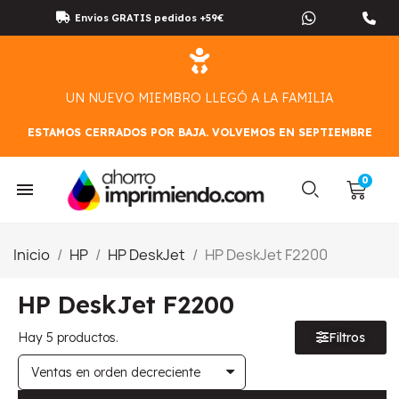
Envíos GRATIS pedidos +59€
UN NUEVO MIEMBRO LLEGÓ A LA FAMILIA
ESTAMOS CERRADOS POR BAJA. VOLVEMOS EN SEPTIEMBRE
Inicio
HP
HP DeskJet
HP DeskJet F2200
HP DeskJet F2200
Hay 5 productos.
Filtros