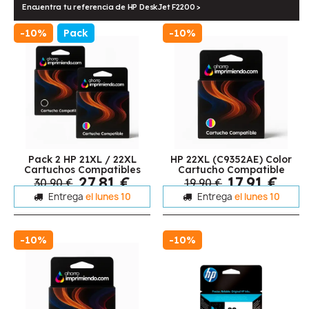
Encuentra tu referencia de HP DeskJet F2200 >
-10%
Pack
-10%
Pack 2 HP 21XL / 22XL
HP 22XL (C9352AE) Color
Cartuchos Compatibles
Cartucho Compatible
27,81 €
17,91 €
30,90 €
19,90 €
Entrega
el lunes 10
Entrega
el lunes 10
-10%
-10%