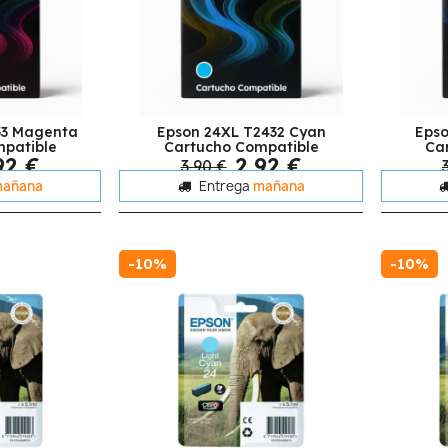
33 Magenta
Epson 24XL T2432 Cyan
Epso
patible
Cartucho Compatible
Ca
92 €
2,92 €
3,90 €
añana
Entrega
mañana
-10%
-10%