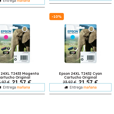
Entrega
mañana
-10%
 24XL T2433 Magenta
Epson 24XL T2432 Cyan
artucho Original
Cartucho Original
21,57 €
21,57 €
3,97 €
23,97 €
Entrega
mañana
Entrega
mañana