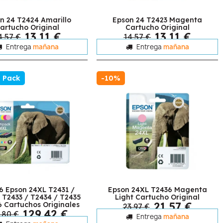
n 24 T2424 Amarillo
Epson 24 T2423 Magenta
artucho Original
Cartucho Original
13,11 €
13,11 €
4,57 €
14,57 €
Entrega
mañana
Entrega
mañana
Pack
-10%
6 Epson 24XL T2431 /
Epson 24XL T2436 Magenta
 T2433 / T2434 / T2435
Light Cartucho Original
21,57 €
6 Cartuchos Originales
23,97 €
129,42 €
,80 €
Entrega
mañana