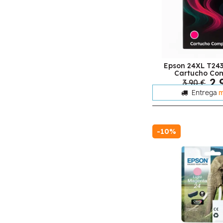
Epson 24XL T24
Cartucho Com
2,
3,90 €
Entrega
m
-10%