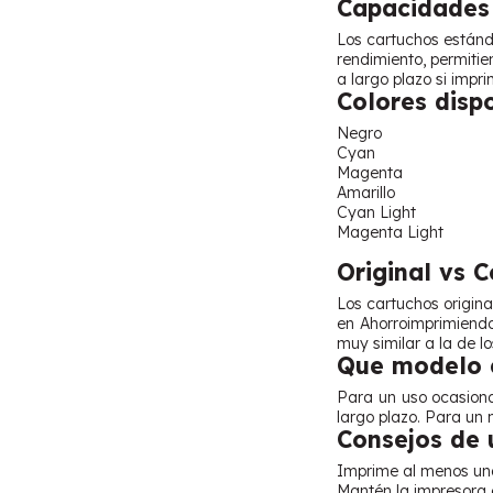
Capacidades 
Los cartuchos estánd
rendimiento, permiti
a largo plazo si impr
Colores disp
Negro
Cyan
Magenta
Amarillo
Cyan Light
Magenta Light
Original vs 
Los cartuchos origin
en Ahorroimprimiend
muy similar a la de l
Que modelo e
Para un uso ocasiona
largo plazo. Para un 
Consejos de 
Imprime al menos una
Mantén la impresora e