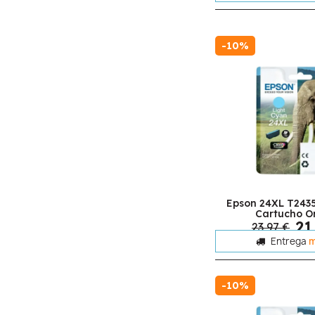
-10%
Epson 24XL T2435
Cartucho Or
21
23,97 €
Entrega
m
-10%