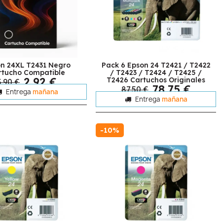
n 24XL T2431 Negro
Pack 6 Epson 24 T2421 / T2422
rtucho Compatible
/ T2423 / T2424 / T2425 /
2,92 €
T2426 Cartuchos Originales
3,90 €
78,75 €
87,50 €
Entrega
mañana
Entrega
mañana
-10%