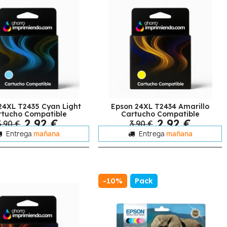
24XL T2435 Cyan Light
Epson 24XL T2434 Amarillo
rtucho Compatible
Cartucho Compatible
2,92 €
2,92 €
3,90 €
3,90 €
Entrega
mañana
Entrega
mañana
-10%
Pack