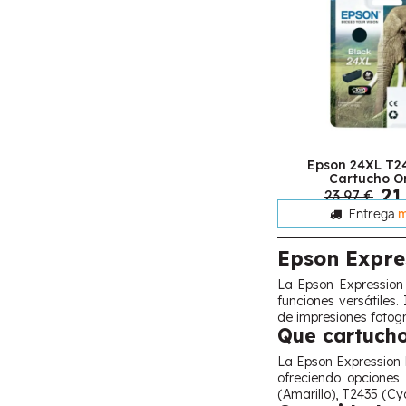
Epson 24XL T2
Cartucho Or
21
23,97 €
Entrega
m
Epson Expre
La Epson Expression
funciones versátiles
de impresiones fotogr
Que cartucho
La Epson Expression P
ofreciendo opciones
(Amarillo), T2435 (Cy