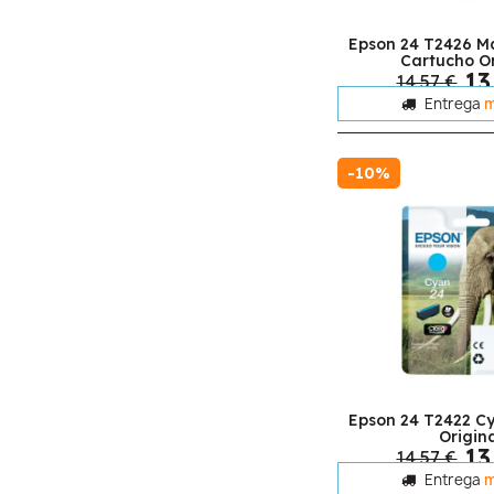
Epson 24 T2426 M
Cartucho Or
13
14,57 €
Entrega
m
-10%
Epson 24 T2422 C
Origin
13
14,57 €
Entrega
m