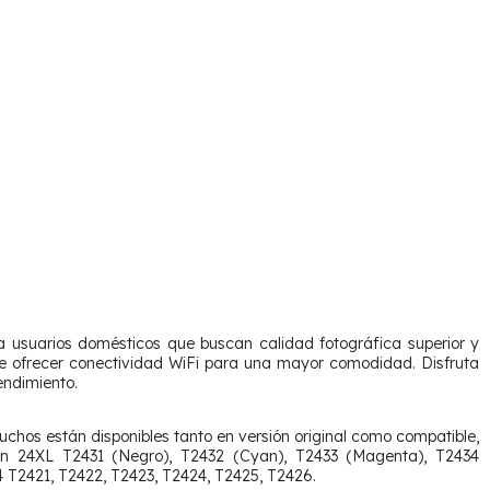
 usuarios domésticos que buscan calidad fotográfica superior y
de ofrecer conectividad WiFi para una mayor comodidad. Disfruta
endimiento.
uchos están disponibles tanto en versión original como compatible,
son 24XL T2431 (Negro), T2432 (Cyan), T2433 (Magenta), T2434
4 T2421, T2422, T2423, T2424, T2425, T2426.