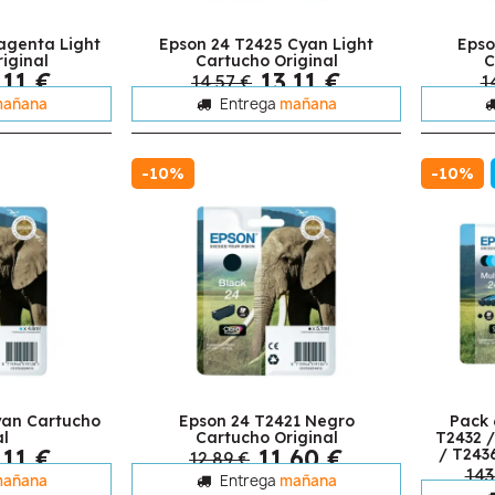
agenta Light
Epson 24 T2425 Cyan Light
Epso
iginal
Cartucho Original
C
,11 €
13,11 €
14,57 €
1
añana
Entrega
mañana
-10%
-10%
yan Cartucho
Epson 24 T2421 Negro
Pack 
al
Cartucho Original
T2432 /
,11 €
11,60 €
/ T243
12,89 €
143
añana
Entrega
mañana