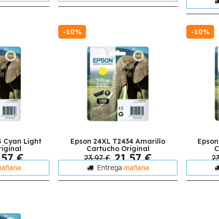
-10%
-10%
 Cyan Light
Epson 24XL T2434 Amarillo
Epson
iginal
Cartucho Original
C
,57 €
21,57 €
23,97 €
2
añana
Entrega
mañana