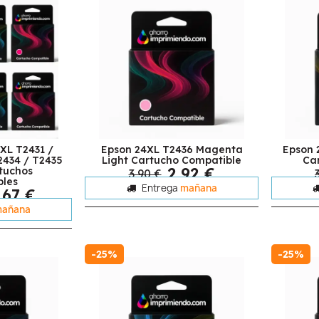
XL T2431 /
Epson 24XL T2436 Magenta
Epson 
2434 / T2435
Light Cartucho Compatible
Ca
2,92 €
tuchos
3,90 €
bles
Entrega
mañana
,67 €
añana
-25%
-25%