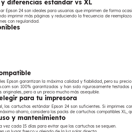
y diferencias estandar vs XL
ar Epson 24 son ideales para usuarios que imprimen de forma ocas
endo imprimir más páginas y reduciendo la frecuencia de reemplazo.
imes con regularidad.
onibles
Compatible
ales Epson garantizan la máxima calidad y fiabilidad, pero su prec
o.com son 100% garantizados y han sido rigurosamente testados p
os originales, pero a un precio mucho más asequible.
legir para tu impresora
l, los cartuchos estándar Epson 24 son suficientes. Si imprimes co
máximo ahorro, considera los packs de cartuchos compatibles XL, qu
uso y mantenimiento
 vez cada 15 días para evitar que los cartuchos se sequen.
n un lugar fresco y alejado de la luz solar directa.