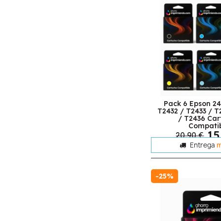
Pack 6 Epson 24
T2432 / T2433 / T
/ T2436 Car
Compati
15
20,90 €
Entrega
m
-25%