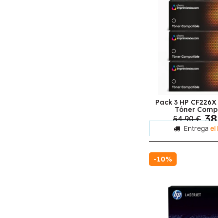
Pack 3 HP CF226X
Tóner Compa
38
54,90 €
Entrega
el
-10%