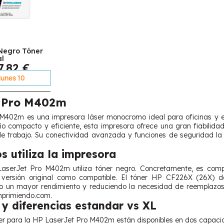
Negro Tóner
al
7,82 €
 lunes 10
t Pro M402m
M402m es una impresora láser monocromo ideal para oficinas y en
ño compacto y eficiente, esta impresora ofrece una gran fiabilidad
 de trabajo. Su conectividad avanzada y funciones de seguridad la
s utiliza la impresora
LaserJet Pro M402m utiliza tóner negro. Concretamente, es co
n versión original como compatible. El tóner HP CF226X (26X) 
do un mayor rendimiento y reduciendo la necesidad de reemplazos
mprimiendo.com.
y diferencias estandar vs XL
er para la HP LaserJet Pro M402m están disponibles en dos capac