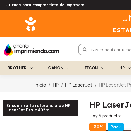
Tu tienda para comprar tinta de impresora
U
ESTA
BROTHER
CANON
EPSON
HP
Inicio
HP
HP LaserJet
HP LaserJet 
HP LaserJ
Encuentra tu referencia de HP
LaserJet Pro M402m
Hay 5 productos.
-30%
Pack