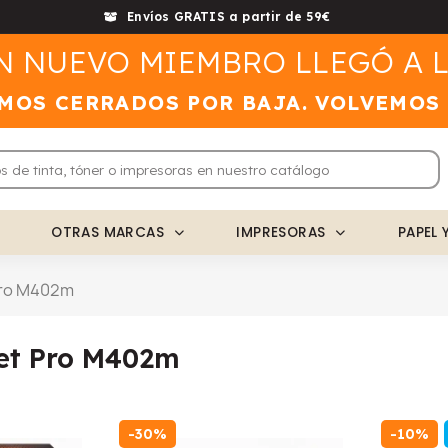
Envíos GRATIS a partir de 59€
N NUEVO MIEMBRO LLEGÓ A L
MOS CERRADOS POR BAJA. VOLVEMOS
OTRAS MARCAS
IMPRESORAS
PAPEL 
Pro M402m
et Pro M402m
-30%
-10%