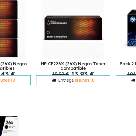
 (26X) Negro
HP CF226X (26X) Negro Tóner
Pack 2
tibles
Compatible
,43 €
13,93 €
19,90 €
606
 lunes 10
Entrega
el lunes 10