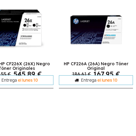
 HP CF226X (26X) Negro
HP CF226A (26A) Negro Tóner
Tóner Originales
Original
545,89 €
167,95 €
,55 €
186,61 €
Entrega
el lunes 10
Entrega
el lunes 10