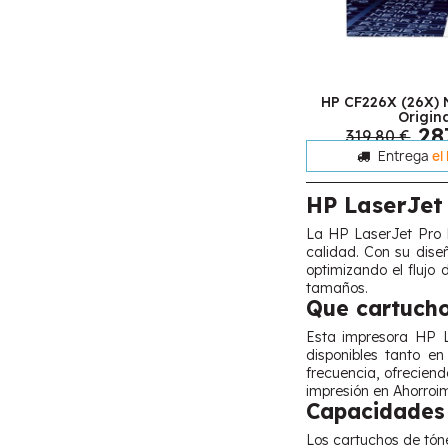
HP CF226X (26X) 
Origin
28
319,80 €
Entrega
el
HP LaserJe
La HP LaserJet Pro 
calidad. Con su dise
optimizando el flujo
tamaños.
Que cartucho
Esta impresora HP 
disponibles tanto e
frecuencia, ofrecien
impresión en Ahorroi
Capacidades 
Los cartuchos de tón