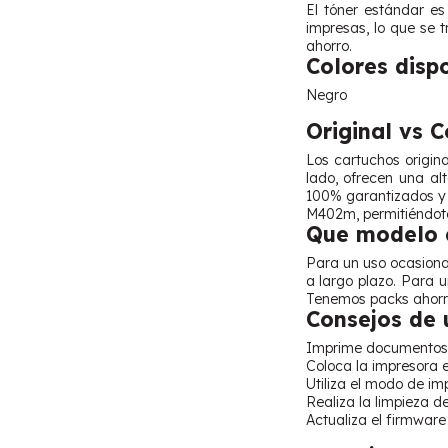
El tóner estándar e
impresas, lo que se 
ahorro.
Colores disp
Negro
Original vs 
Los cartuchos origin
lado, ofrecen una al
100% garantizados y 
M402m, permitiéndote
Que modelo e
Para un uso ocasional
a largo plazo. Para 
Tenemos packs ahorro
Consejos de 
Imprime documentos a
Coloca la impresora en
Utiliza el modo de im
Realiza la limpieza d
Actualiza el firmware 