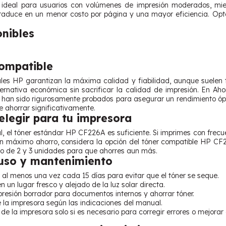
s ideal para usuarios con volúmenes de impresión moderados, mi
traduce en un menor costo por página y una mayor eficiencia. Opt
onibles
Compatible
ales HP garantizan la máxima calidad y fiabilidad, aunque suelen 
ternativa económica sin sacrificar la calidad de impresión. En A
han sido rigurosamente probados para asegurar un rendimiento ópt
 ahorrar significativamente.
legir para tu impresora
, el tóner estándar HP CF226A es suficiente. Si imprimes con frecu
un máximo ahorro, considera la opción del tóner compatible HP CF2
 de 2 y 3 unidades para que ahorres aun más.
uso y mantenimiento
l menos una vez cada 15 días para evitar que el tóner se seque.
 un lugar fresco y alejado de la luz solar directa.
presión borrador para documentos internos y ahorrar tóner.
e la impresora según las indicaciones del manual.
de la impresora solo si es necesario para corregir errores o mejorar 