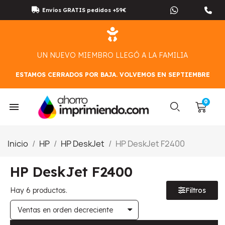
Envíos GRATIS pedidos +59€
UN NUEVO MIEMBRO LLEGÓ A LA FAMILIA
ESTAMOS CERRADOS POR BAJA. VOLVEMOS EN SEPTIEMBRE
Inicio
HP
HP DeskJet
HP DeskJet F2400
HP DeskJet F2400
Hay 6 productos.
Filtros