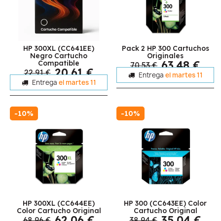
HP 300XL (CC641EE)
Pack 2 HP 300 Cartuchos
Negro Cartucho
Originales
63,48 €
Compatible
70,53 €
20,61 €
22,91 €
Entrega
el martes 11
Entrega
el martes 11
-10%
-10%
HP 300XL (CC644EE)
HP 300 (CC643EE) Color
Color Cartucho Original
Cartucho Original
62,06 €
35,04 €
68,96 €
38,94 €