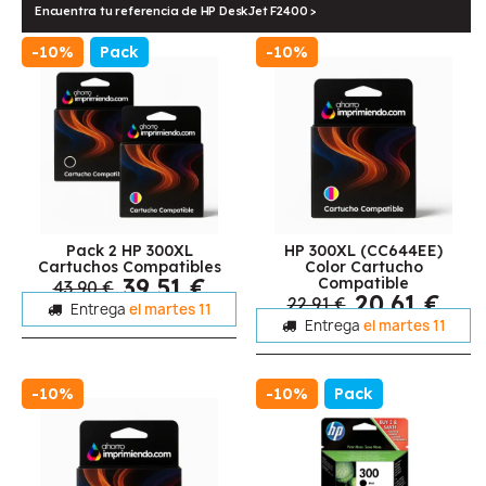
Encuentra tu referencia de HP DeskJet F2400 >
-10%
Pack
-10%
Pack 2 HP 300XL
HP 300XL (CC644EE)
Cartuchos Compatibles
Color Cartucho
39,51 €
Compatible
43,90 €
20,61 €
22,91 €
Entrega
el martes 11
Entrega
el martes 11
-10%
-10%
Pack