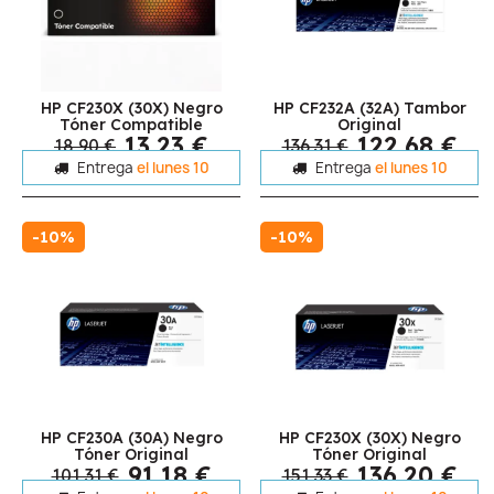
HP CF230X (30X) Negro
HP CF232A (32A) Tambor
Tóner Compatible
Original
13,23 €
122,68 €
18,90 €
136,31 €
Entrega
el lunes 10
Entrega
el lunes 10
-10%
-10%
HP CF230A (30A) Negro
HP CF230X (30X) Negro
Tóner Original
Tóner Original
91,18 €
136,20 €
101,31 €
151,33 €