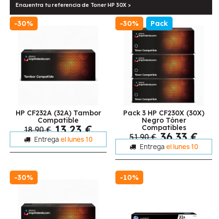
Encuentra tu referencia de Toner HP 30X >
-30%
-30%
Pack
HP CF232A (32A) Tambor
Pack 3 HP CF230X (30X)
Compatible
Negro Tóner
13,23 €
Compatibles
18,90 €
36,33 €
51,90 €
Entrega
el lunes 10
Entrega
el lunes 10
-30%
-10%