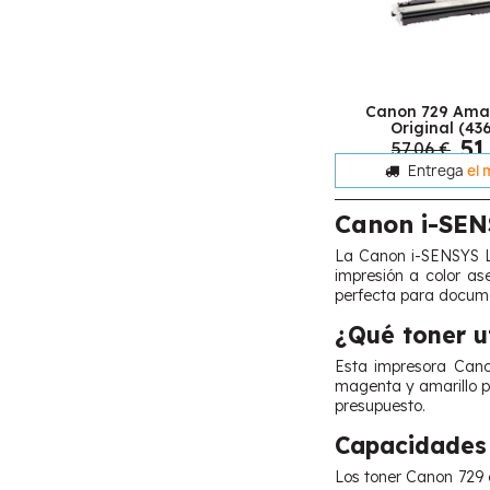
Canon 729 Amar
Original (43
51
57,06 €
Entrega
el 
Canon i-SE
La Canon i-SENSYS L
impresión a color as
perfecta para docume
¿Qué toner ut
Esta impresora Cano
magenta y amarillo pa
presupuesto.
Capacidades 
Los toner Canon 729 