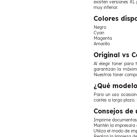
existen versiones XL
muy inferior.
Colores disp
Negro
Cyan
Magenta
Amarillo
Original vs 
Al elegir toner para
garantizan la máxima
Nuestros toner compa
¿Qué modelo 
Para un uso ocasiona
costes a largo plazo.
Consejos de 
Imprime documentos a
Mantén la impresora en
Utiliza el modo de im
Realiza la limpieza d