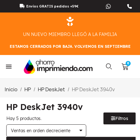
Envíos GRATIS pedidos +59€
UN NUEVO MIEMBRO LLEGÓ A LA FAMILIA
ESTAMOS CERRADOS POR BAJA. VOLVEMOS EN SEPTIEMBRE
Inicio
HP
HP DeskJet
HP DeskJet 3940v
HP DeskJet 3940v
Hay 5 productos.
Filtros