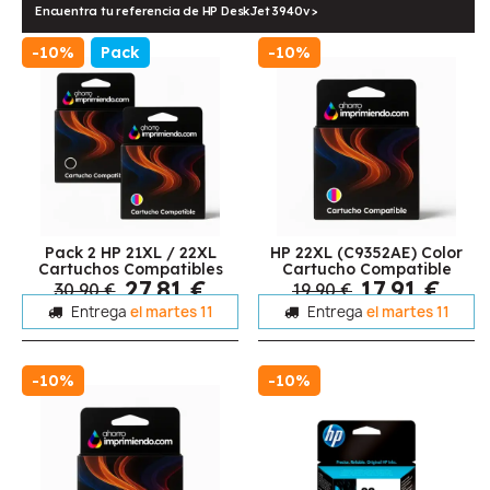
Encuentra tu referencia de HP DeskJet 3940v >
-10%
Pack
-10%
Pack 2 HP 21XL / 22XL
HP 22XL (C9352AE) Color
Cartuchos Compatibles
Cartucho Compatible
27,81 €
17,91 €
30,90 €
19,90 €
Entrega
el martes 11
Entrega
el martes 11
-10%
-10%