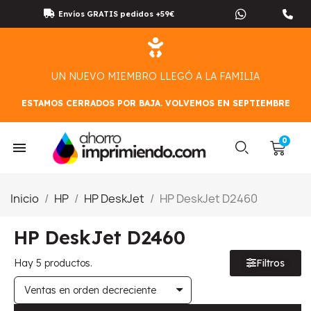
Envíos GRATIS pedidos +59€
UN NUEVO MIEMBRO LLEGÓ A LA FAMILIA
ESTAMOS CERRADOS POR BAJA. VOLVEMOS EN SEPTIEMBRE
Inicio
HP
HP DeskJet
HP DeskJet D2460
HP DeskJet D2460
Hay 5 productos.
Filtros