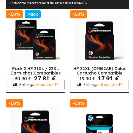
Encuentra tu referencia de HP DeskJet D2460 >
-10%
Pack
-10%
Pack 2 HP 21XL / 22XL
HP 22XL (C9352AE) Color
Cartuchos Compatibles
Cartucho Compatible
27,81 €
17,91 €
30,90 €
19,90 €
Entrega
el martes 11
Entrega
el martes 11
-10%
-10%