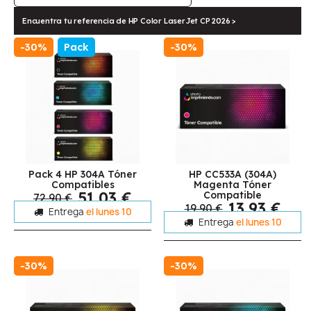
Encuentra tu referencia de HP Color LaserJet CP 2026 >
-30%
Pack
-30%
Pack 4 HP 304A Tóner
HP CC533A (304A)
Compatibles
Magenta Tóner
51,03 €
Compatible
72,90 €
13,93 €
19,90 €
Entrega
el lunes 10
Entrega
el lunes 10
-30%
-30%