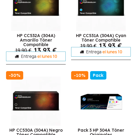
HP CC532A (304A)
HP CC531A (304A) Cyan
Amarillo Tóner
Tóner Compatible
13,93 €
Compatible
19,90 €
13,93 €
19,90 €
Entrega
el lunes 10
Entrega
el lunes 10
-30%
-10%
Pack
HP CC530A (304A) Negro
Pack 3 HP 304A Tóner
Tóner Compatible
Originales