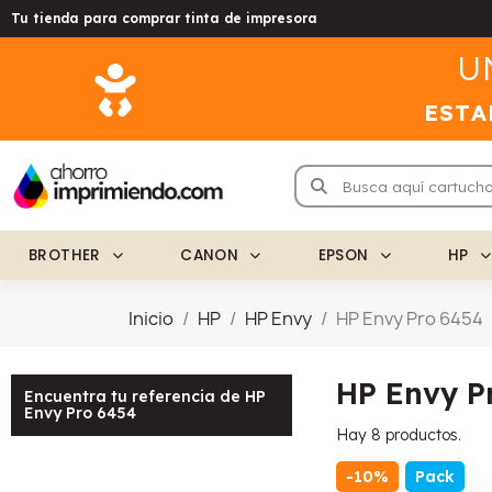
Tu tienda para comprar tinta de impresora
U
ESTA
BROTHER
CANON
EPSON
HP
Inicio
HP
HP Envy
HP Envy Pro 6454
HP Envy P
Encuentra tu referencia de HP
Envy Pro 6454
Hay 8 productos.
-10%
Pack