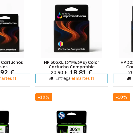
 Cartuchos
HP 305XL (3YM63AE) Color
HP 30
bles
Cartucho Compatible
Ca
,92 €
18,81 €
20,90 €
2
martes 11
Entrega
el martes 11
-10%
-10%