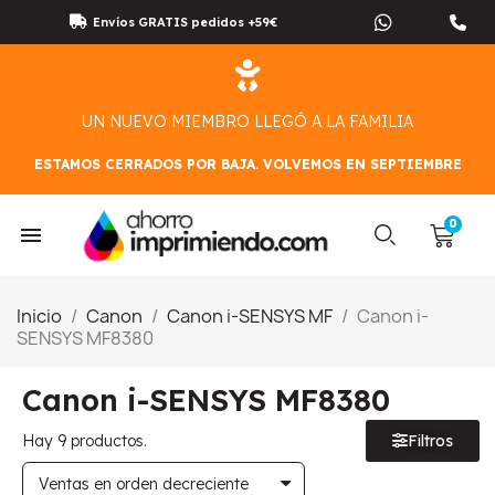
Envíos GRATIS pedidos +59€
UN NUEVO MIEMBRO LLEGÓ A LA FAMILIA
ESTAMOS CERRADOS POR BAJA. VOLVEMOS EN SEPTIEMBRE
Inicio
Canon
Canon i-SENSYS MF
Canon i-
SENSYS MF8380
Canon i-SENSYS MF8380
Hay 9 productos.
Filtros