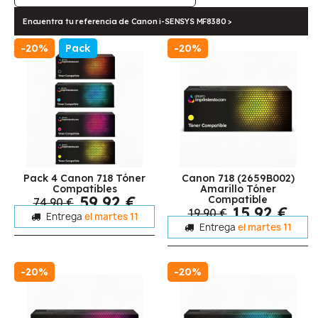
Encuentra tu referencia de Canon i-SENSYS MF8380 >
-20%
Pack
-20%
Pack 4 Canon 718 Tóner
Canon 718 (2659B002)
Compatibles
Amarillo Tóner
59,92 €
Compatible
74,90 €
15,92 €
19,90 €
Entrega
el martes 11
Entrega
el martes 11
-20%
-20%