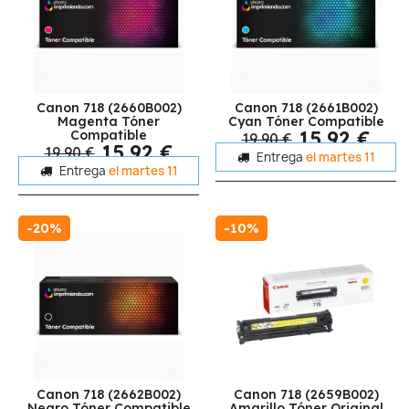
Canon 718 (2660B002)
Canon 718 (2661B002)
Magenta Tóner
Cyan Tóner Compatible
15,92 €
Compatible
19,90 €
15,92 €
19,90 €
Entrega
el martes 11
Entrega
el martes 11
-20%
-10%
Canon 718 (2662B002)
Canon 718 (2659B002)
Negro Tóner Compatible
Amarillo Tóner Original