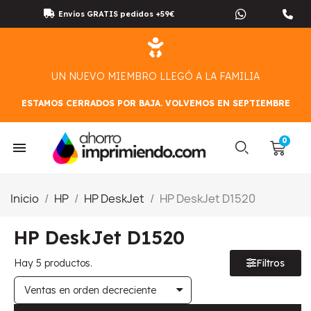
Envíos GRATIS pedidos +59€
UN NUEVO MIEMBRO LLEGÓ A LA FAMILIA
ESTAMOS CERRADOS POR BAJA. VOLVEMOS EN SEPTIEMBRE
Inicio
HP
HP DeskJet
HP DeskJet D1520
HP DeskJet D1520
Hay 5 productos.
Filtros