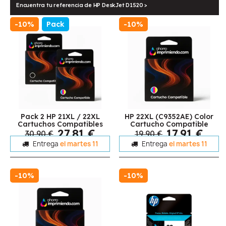
Encuentra tu referencia de HP DeskJet D1520 >
-10%
Pack
-10%
Pack 2 HP 21XL / 22XL
HP 22XL (C9352AE) Color
Cartuchos Compatibles
Cartucho Compatible
27,81 €
17,91 €
30,90 €
19,90 €
Entrega
el martes 11
Entrega
el martes 11
-10%
-10%