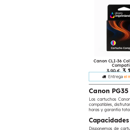
Canon CLI-36 Col
Compati
3,
3,90 €
Entrega
el 
Canon PG35 
Los cartuchos Canon
compatibles, disfrut
horas y garantía total
Capacidades 
Disponemos de cartu