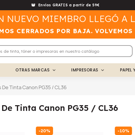
Envíos GRATIS a partir de 59€
N NUEVO MIEMBRO LLEGÓ A L
MOS CERRADOS POR BAJA. VOLVEMOS
OTRAS MARCAS
IMPRESORAS
PAPEL 
 De Tinta Canon PG35 / CL36
 De Tinta Canon PG35 / CL36
-20%
-10%