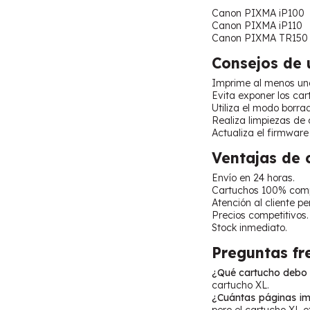
Canon PIXMA iP100
Canon PIXMA iP110
Canon PIXMA TR150
Consejos de 
Imprime al menos una 
Evita exponer los car
Utiliza el modo borra
Realiza limpiezas de 
Actualiza el firmware 
Ventajas de
Envío en 24 horas.
Cartuchos 100% comp
Atención al cliente p
Precios competitivos.
Stock inmediato.
Preguntas fr
¿Qué cartucho debo 
cartucho XL.
¿Cuántas páginas im
pero el cartucho XL o