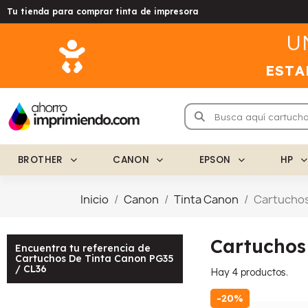
Tu tienda para comprar tinta de impresora
U
ESTA
BROTHER
CANON
EPSON
HP
Inicio
Canon
Tinta Canon
Cartuchos
Cartuchos
Encuentra tu referencia de
Cartuchos De Tinta Canon PG35
/ CL36
Hay 4 productos.
-20%