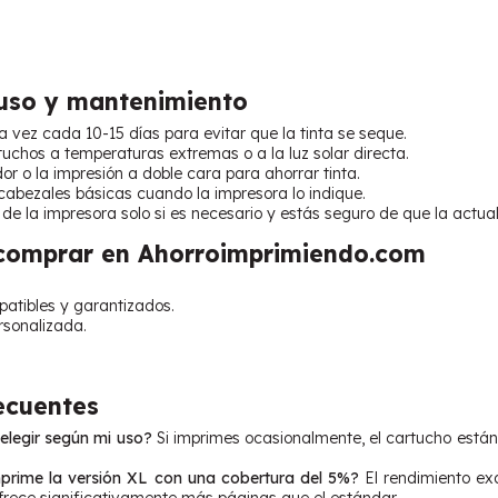
uso y mantenimiento
vez cada 10-15 días para evitar que la tinta se seque.
tuchos a temperaturas extremas o a la luz solar directa.
dor o la impresión a doble cara para ahorrar tinta.
cabezales básicas cuando la impresora lo indique.
de la impresora solo si es necesario y estás seguro de que la actuali
 comprar en Ahorroimprimiendo.com
atibles y garantizados.
ersonalizada.
ecuentes
elegir según mi uso?
Si imprimes ocasionalmente, el cartucho están
prime la versión XL con una cobertura del 5%?
El rendimiento ex
frece significativamente más páginas que el estándar.