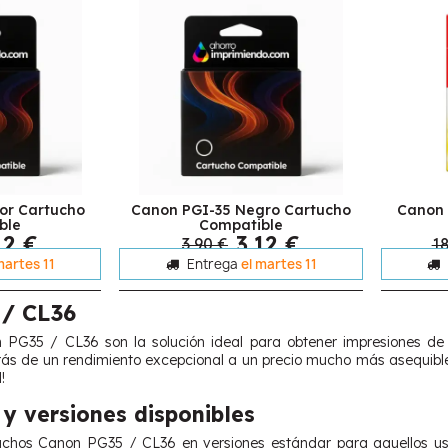
or Cartucho
Canon PGI-35 Negro Cartucho
Canon 
ble
Compatible
12 €
3,12 €
3,90 €
18
martes 11
Entrega
el martes 11
/ CL36
 PG35 / CL36 son la solución ideal para obtener impresiones de 
arás de un rendimiento excepcional a un precio mucho más asequible
!
y versiones disponibles
chos Canon PG35 / CL36 en versiones estándar para aquellos us