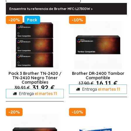
Encuentra tu referencia de Brother MFC-L2730DW >
-20%
Pack
-10%
Pack 3 Brother TN-2420 /
Brother DR-2400 Tambor
TN-2410 Negro Tóner
Compatible
16,11 €
Compatibles
17,90 €
31,92 €
39,91 €
Entrega
el martes 11
Entrega
el martes 11
-20%
-10%