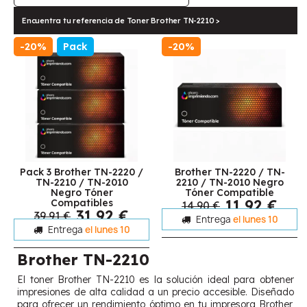
Encuentra tu referencia de Toner Brother TN-2210 >
-20%
Pack
-20%
Pack 3 Brother TN-2220 /
Brother TN-2220 / TN-
TN-2210 / TN-2010
2210 / TN-2010 Negro
Negro Tóner
Tóner Compatible
11,92 €
Compatibles
14,90 €
31,92 €
39,91 €
Entrega
el lunes 10
Entrega
el lunes 10
Brother TN-2210
El toner Brother TN-2210 es la solución ideal para obtener
impresiones de alta calidad a un precio accesible. Diseñado
para ofrecer un rendimiento óptimo en tu impresora Brother,