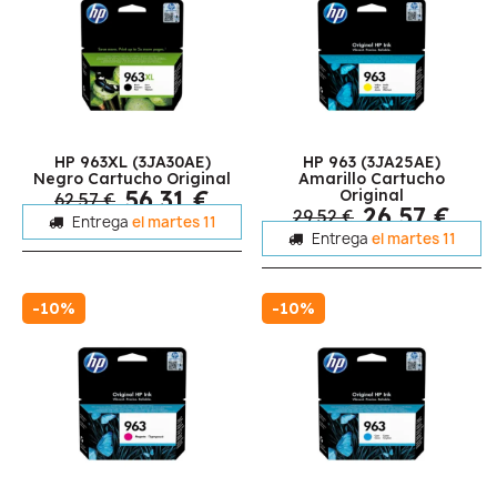
HP 963XL (3JA30AE)
HP 963 (3JA25AE)
Negro Cartucho Original
Amarillo Cartucho
56,31 €
Original
62,57 €
26,57 €
29,52 €
Entrega
el martes 11
Entrega
el martes 11
-10%
-10%