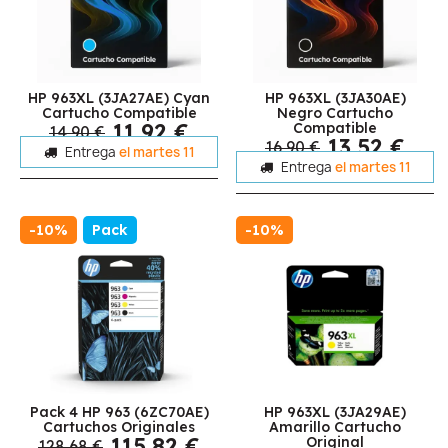
HP 963XL (3JA27AE) Cyan
HP 963XL (3JA30AE)
Cartucho Compatible
Negro Cartucho
11,92 €
Compatible
14,90 €
13,52 €
16,90 €
Entrega
el martes 11
Entrega
el martes 11
-10%
Pack
-10%
Pack 4 HP 963 (6ZC70AE)
HP 963XL (3JA29AE)
Cartuchos Originales
Amarillo Cartucho
115,82 €
Original
128,68 €