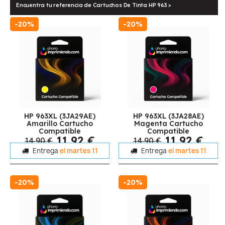
Encuentra tu referencia de Cartuchos De Tinta HP 963 >
-20%
-20%
HP 963XL (3JA29AE)
HP 963XL (3JA28AE)
Amarillo Cartucho
Magenta Cartucho
Compatible
Compatible
11,92 €
11,92 €
14,90 €
14,90 €
Entrega
el martes 11
Entrega
el martes 11
-20%
-20%