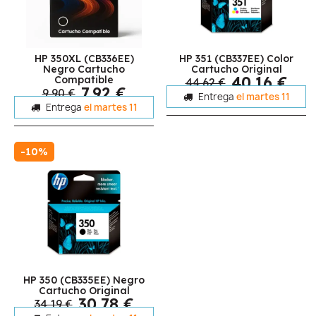
HP 350XL (CB336EE)
HP 351 (CB337EE) Color
Negro Cartucho
Cartucho Original
40,16 €
Compatible
44,62 €
7,92 €
9,90 €
Entrega
el martes 11
Entrega
el martes 11
-10%
HP 350 (CB335EE) Negro
Cartucho Original
30,78 €
34,19 €