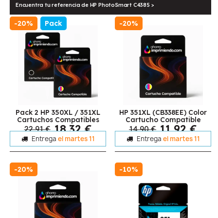
Encuentra tu referencia de HP PhotoSmart C4385 >
-20%
Pack
-20%
Pack 2 HP 350XL / 351XL
HP 351XL (CB338EE) Color
Cartuchos Compatibles
Cartucho Compatible
18,32 €
11,92 €
22,91 €
14,90 €
Entrega
el martes 11
Entrega
el martes 11
-20%
-10%