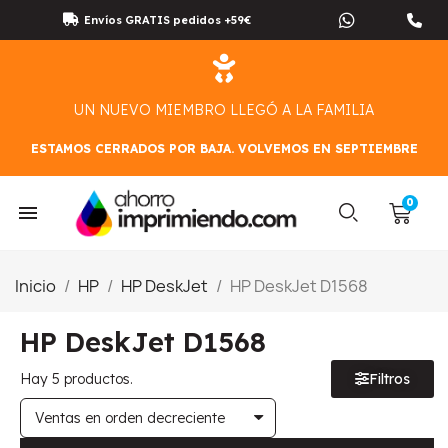
Envíos GRATIS pedidos +59€
UN NUEVO MIEMBRO LLEGÓ A LA FAMILIA
ESTAMOS CERRADOS POR BAJA. VOLVEMOS EN SEPTIEMBRE
Inicio
HP
HP DeskJet
HP DeskJet D1568
HP DeskJet D1568
Hay 5 productos.
Filtros