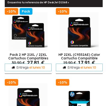
Encuentra tu referencia de HP DeskJet D1568 >
-10%
Pack
-10%
Pack 2 HP 21XL / 22XL
HP 22XL (C9352AE) Color
Cartuchos Compatibles
Cartucho Compatible
27,81 €
17,91 €
30,90 €
19,90 €
Entrega
el lunes 10
Entrega
el lunes 10
-10%
-10%