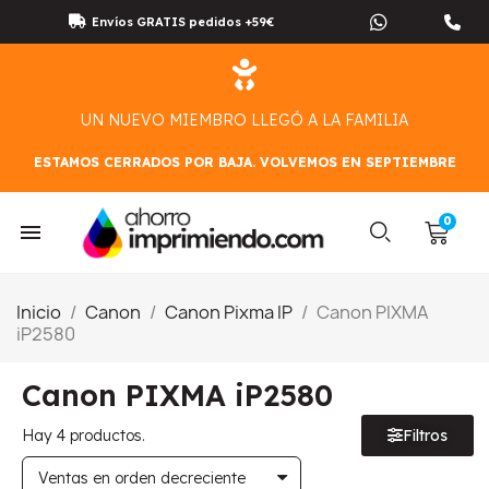
Envíos GRATIS pedidos +59€
UN NUEVO MIEMBRO LLEGÓ A LA FAMILIA
ESTAMOS CERRADOS POR BAJA. VOLVEMOS EN SEPTIEMBRE
Inicio
Canon
Canon Pixma IP
Canon PIXMA
iP2580
Canon PIXMA iP2580
Hay 4 productos.
Filtros