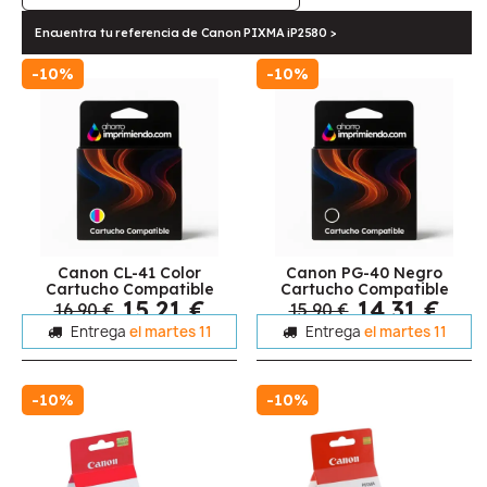
Encuentra tu referencia de Canon PIXMA iP2580 >
-10%
-10%
Canon CL-41 Color
Canon PG-40 Negro
Cartucho Compatible
Cartucho Compatible
15,21 €
14,31 €
16,90 €
15,90 €
Entrega
el martes 11
Entrega
el martes 11
-10%
-10%