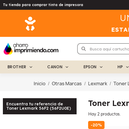
Tu tienda para comprar tinta de impresora
U
ESTA
BROTHER
CANON
EPSON
HP
Inicio
Otras Marcas
Lexmark
Toner 
Toner Lex
Encuentra tu referencia de
Toner Lexmark 56F2 (56F2U0E)
Hay 2 productos.
-20%