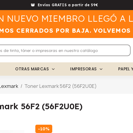
Envíos GRATIS a partir de 59€
N NUEVO MIEMBRO LLEGÓ A L
MOS CERRADOS POR BAJA. VOLVEMOS
OTRAS MARCAS
IMPRESORAS
PAPEL 
Lexmark
Toner Lexmark 56F2 (56F2U0E)
mark 56F2 (56F2U0E)
-10%