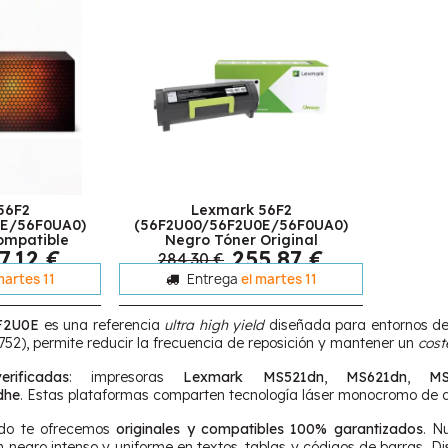
56F2
Lexmark 56F2
0E/56F0UA0)
(56F2U00/56F2U0E/56F0UA0)
ompatible
Negro Tóner Original
7,12 €
255,87 €
284,30 €
martes 11
Entrega
el martes 11
F2U0E
es una referencia
ultra high yield
diseñada para entornos de
52), permite reducir la frecuencia de reposición y mantener un
cost
erificadas
: impresoras
Lexmark MS521dn
,
MS621dn
,
MS
dhe
. Estas plataformas comparten tecnología láser monocromo de al
ndo te ofrecemos
originales y compatibles 100% garantizados
. N
 negro intenso y uniforme en textos, tablas y códigos de barras. D