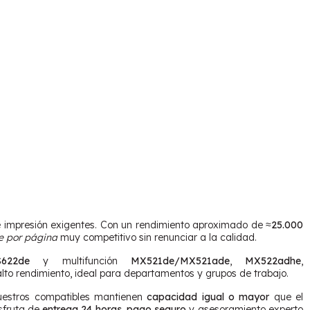
 impresión exigentes. Con un rendimiento aproximado de
≈25.000
e por página
muy competitivo sin renunciar a la calidad.
622de
y multifunción
MX521de/MX521ade
,
MX522adhe
,
to rendimiento, ideal para departamentos y grupos de trabajo.
uestros compatibles mantienen
capacidad igual o mayor
que el
isfruta de
entrega 24 horas
,
pago seguro
y asesoramiento experto