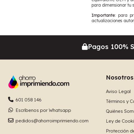
para dimensionar tu s
Importante
: para p
actualizaciones auto
Pagos 100% 
Nosotros
Aviso Legal
601 058 146
Términos y C
Escríbenos por Whatsapp
Quiénes Som
pedidos@ahorroimprimiendo.com
Ley de Cook
Protección d