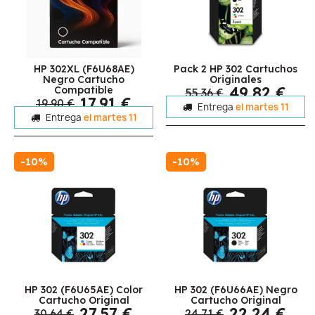
HP 302XL (F6U68AE)
Pack 2 HP 302 Cartuchos
Negro Cartucho
Originales
49,82 €
Compatible
55,36 €
17,91 €
19,90 €
Entrega
el martes 11
Entrega
el martes 11
-10%
-10%
HP 302 (F6U65AE) Color
HP 302 (F6U66AE) Negro
Cartucho Original
Cartucho Original
27,57 €
22,24 €
30,64 €
24,71 €