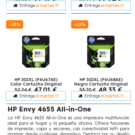
Entrega
el martes 11
Entrega
el martes 11
-10%
-10%
HP 302XL (F6U67AE)
HP 302XL (F6U68AE)
Color Cartucho Original
Negro Cartucho Original
47,01 €
48,33 €
52,24 €
53,70 €
Entrega
el martes 11
Entrega
el martes 11
HP Envy 4655 All-in-One
La HP Envy 4655 All-in-One es una impresora multifunción
ideal para el hogar y la pequeña oficina. Ofrece funciones
de impresión, copia y escaneo, con conectividad WiFi para
imprimir desde cualquier dispositivo. Destaca por su diseño