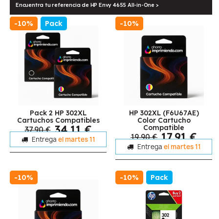
Encuentra tu referencia de HP Envy 4655 All-in-One >
-10%
Pack
-10%
Pack 2 HP 302XL
HP 302XL (F6U67AE)
Cartuchos Compatibles
Color Cartucho
34,11 €
Compatible
37,90 €
17,91 €
19,90 €
Entrega
el martes 11
Entrega
el martes 11
-10%
-10%
Pack