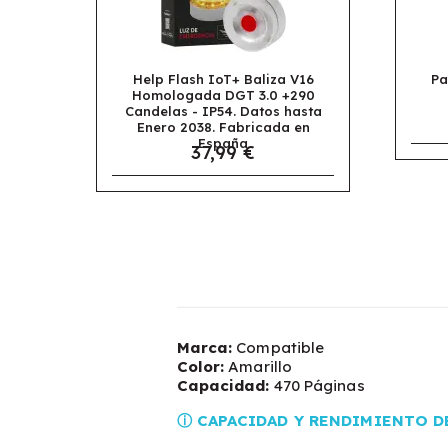
a V16
Papel Multifunción A4 80gr
 +290
Daily Paper Caja de 5
M
 hasta
Paquetes 2500 Hojas
24,95 €
a en
Marca:
Compatible
Color:
Amarillo
Capacidad:
470 Páginas
ⓘ CAPACIDAD Y RENDIMIENTO D