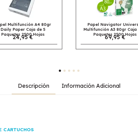
Papel Navigator Universal
Papel Navigator Univ
ultifunción A3 80gr Caja de 5
Multifunción A4 80gr C
Paquetes 2500 Hojas
5 Paquetes 2500 Ho
69,95 €
30,95 €
Descripción
Información Adicional
E CARTUCHOS