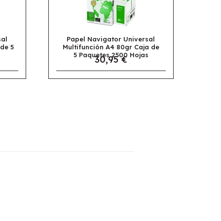
ersal
Papel Apli Multifunción A4
aja de
Colores Pastel Surtido 100
jas
Hojas
4,95 €