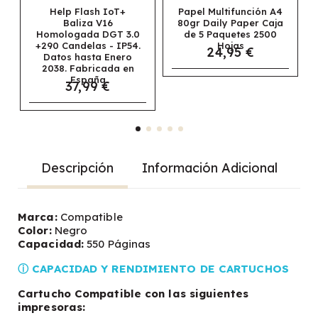
Help Flash IoT+
Papel Multifunción A4
Baliza V16
80gr Daily Paper Caja
Homologada DGT 3.0
de 5 Paquetes 2500
M
+290 Candelas - IP54.
Hojas
24,95 €
Datos hasta Enero
2038. Fabricada en
España
37,99 €
Descripción
Información Adicional
Marca:
Compatible
Color:
Negro
Capacidad:
550 Páginas
ⓘ CAPACIDAD Y RENDIMIENTO DE CARTUCHOS
Cartucho Compatible con las siguientes
impresoras: