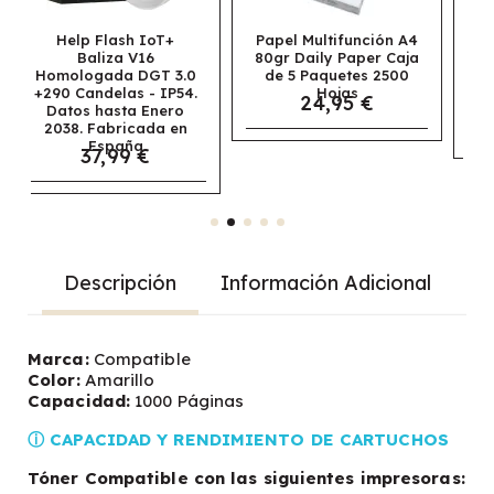
+
Papel Multifunción A4
Papel Navigator
80gr Daily Paper Caja
Universal
3.0
de 5 Paquetes 2500
Multifunción A3 80gr
P54.
Hojas
Caja de 5 Paquetes
24,95 €
ro
2500 Hojas
69,95 €
 en
Descripción
Información Adicional
Marca:
Compatible
Color:
Amarillo
Capacidad:
1000 Páginas
ⓘ CAPACIDAD Y RENDIMIENTO DE CARTUCHOS
Tóner Compatible con las siguientes impresoras: