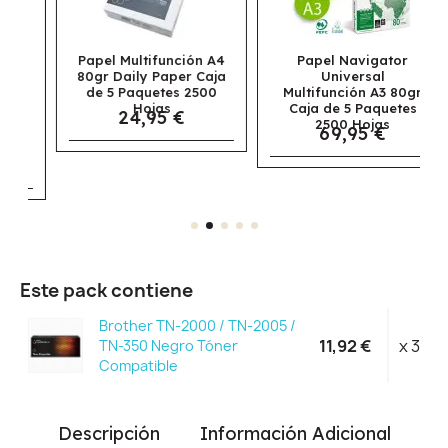
Papel Multifunción A4
Papel Navigator
80gr Daily Paper Caja
Universal
de 5 Paquetes 2500
Multifunción A3 80gr
Hojas
Caja de 5 Paquetes
24,95 €
2500 Hojas
69,95 €
Este pack contiene
Brother TN-2000 / TN-2005 /
11,92 €
x 3
TN-350 Negro Tóner
Compatible
Descripción
Información Adicional