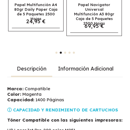
Papel Multifunción A4
Papel Navigator
80gr Daily Paper Caja
Universal
de 5 Paquetes 2500
Multifunción A3 80gr
Hojas
Caja de 5 Paquetes
24,95 €
2500 Hojas
69,95 €
Descripción
Información Adicional
Marca:
Compatible
Color:
Magenta
Capacidad:
1400 Páginas
ⓘ CAPACIDAD Y RENDIMIENTO DE CARTUCHOS
Tóner Compatible con las siguientes impresoras: