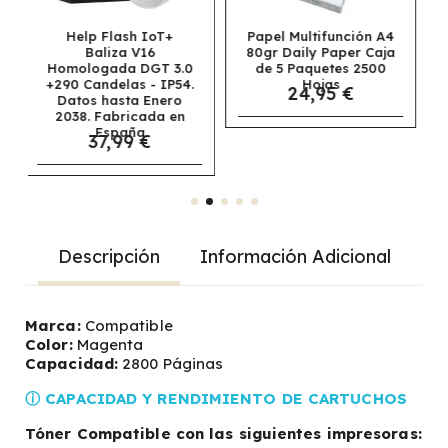
+
Papel Multifunción A4
Papel Navigator
80gr Daily Paper Caja
Universal
3.0
de 5 Paquetes 2500
Multifunción A3 80gr
P54.
Hojas
Caja de 5 Paquetes
24,95 €
ro
2500 Hojas
69,95 €
 en
Descripción
Información Adicional
Marca:
Compatible
Color:
Magenta
Capacidad:
2800 Páginas
ⓘ CAPACIDAD Y RENDIMIENTO DE CARTUCHOS
Tóner Compatible con las siguientes impresoras: