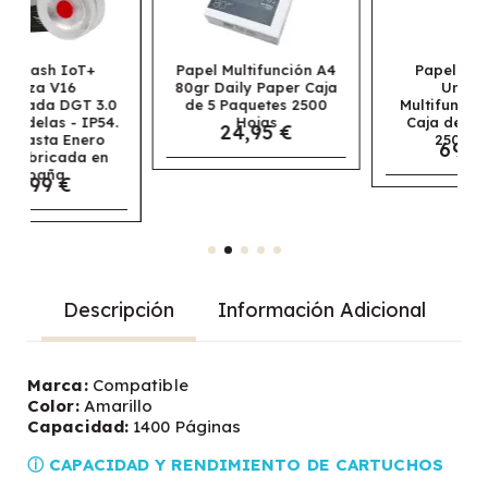
Papel Multifunción A4
Papel Navigator
80gr Daily Paper Caja
Universal
0
de 5 Paquetes 2500
Multifunción A3 80gr
.
Hojas
Caja de 5 Paquetes
24,95 €
2500 Hojas
69,95 €
Descripción
Información Adicional
Marca:
Compatible
Color:
Amarillo
Capacidad:
1400 Páginas
ⓘ CAPACIDAD Y RENDIMIENTO DE CARTUCHOS