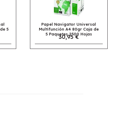
or Universal
Papel Apli Multifunción A4
4 80gr Caja de
Colores Pastel Surtido 100
2500 Hojas
Hojas
5 €
4,95 €