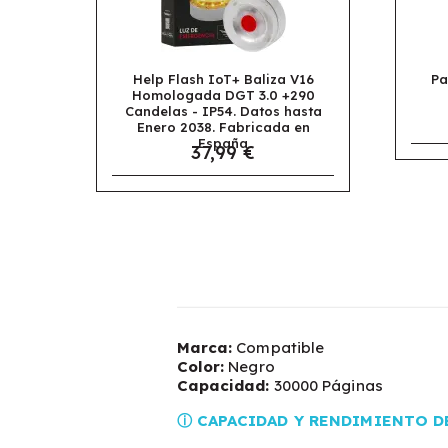
T+ Baliza V16
Papel Multifunción A4 80gr
GT 3.0 +290
Daily Paper Caja de 5
4. Datos hasta
Paquetes 2500 Hojas
24,95 €
Fabricada en
aña
9 €
Marca:
Compatible
Color:
Negro
Capacidad:
30000 Páginas
ⓘ CAPACIDAD Y RENDIMIENTO D