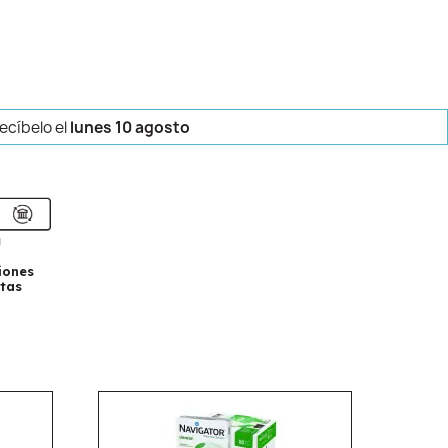
recíbelo
el
lunes 10 agosto
iones
tas