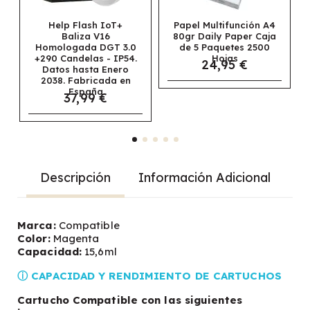
ash IoT+
Papel Multifunción A4
Papel Navigato
a V16
80gr Daily Paper Caja
Universal
a DGT 3.0
de 5 Paquetes 2500
Multifunción A3 8
las - IP54.
Hojas
Caja de 5 Paque
24,95 €
sta Enero
2500 Hojas
69,95 €
ricada en
aña
99 €
Descripción
Información Adicional
Marca:
Compatible
Color:
Magenta
Capacidad:
15,6ml
ⓘ CAPACIDAD Y RENDIMIENTO DE CARTUCHOS
Cartucho Compatible con las siguientes