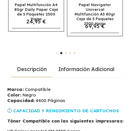
Papel Multifunción A4
Papel Navigator
80gr Daily Paper Caja
Universal
de 5 Paquetes 2500
Multifunción A3 80gr
Hojas
Caja de 5 Paquetes
24,95 €
2500 Hojas
69,95 €
Descripción
Información Adicional
Marca:
Compatible
Color:
Negro
Capacidad:
4400 Páginas
ⓘ CAPACIDAD Y RENDIMIENTO DE CARTUCHOS
Tóner Compatible con las siguientes impresoras: