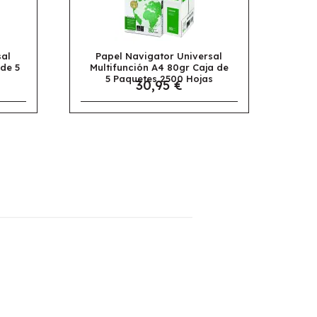
avigator Universal
Papel Apli Multifunción A4
ción A4 80gr Caja de
Colores Pastel Surtido 100
uetes 2500 Hojas
Hojas
30,95 €
4,95 €