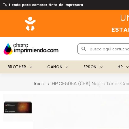
Tu tienda para comprar tinta de impresora
U
ESTA
BROTHER
CANON
EPSON
HP
Inicio
HP CE505A (05A) Negro Tóner Com