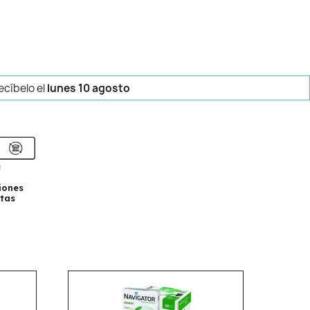
recíbelo
el
lunes 10 agosto
iones
tas