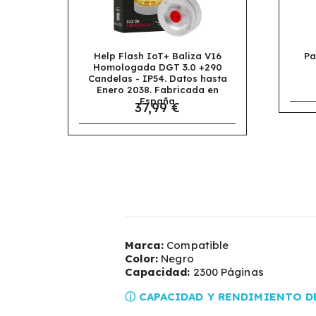
sh IoT+ Baliza V16
Papel Multifunción A4 80gr
ada DGT 3.0 +290
Daily Paper Caja de 5
- IP54. Datos hasta
Paquetes 2500 Hojas
24,95 €
038. Fabricada en
España
37,99 €
Marca:
Compatible
Color:
Negro
Capacidad:
2300 Páginas
ⓘ CAPACIDAD Y RENDIMIENTO D