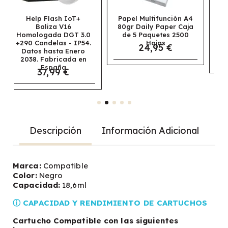
Papel Multifunción A4
Papel Navigator
80gr Daily Paper Caja
Universal
0
de 5 Paquetes 2500
Multifunción A3 80gr
.
Hojas
Caja de 5 Paquetes
24,95 €
2500 Hojas
69,95 €
Descripción
Información Adicional
Marca:
Compatible
Color:
Negro
Capacidad:
18,6ml
ⓘ CAPACIDAD Y RENDIMIENTO DE CARTUCHOS
Cartucho Compatible con las siguientes