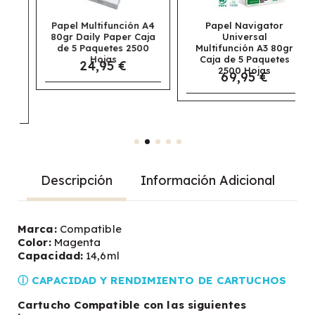
Papel Multifunción A4
Papel Navigator
80gr Daily Paper Caja
Universal
de 5 Paquetes 2500
Multifunción A3 80gr
Hojas
Caja de 5 Paquetes
24,95 €
2500 Hojas
69,95 €
Descripción
Información Adicional
Marca:
Compatible
Color:
Magenta
Capacidad:
14,6ml
ⓘ CAPACIDAD Y RENDIMIENTO DE CARTUCHOS
Cartucho Compatible con las siguientes