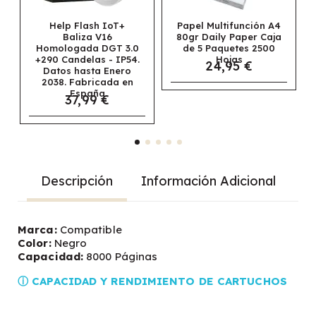
Help Flash IoT+
Papel Multifunción A4
Papel N
Baliza V16
80gr Daily Paper Caja
Univ
mologada DGT 3.0
de 5 Paquetes 2500
Multifunc
0 Candelas - IP54.
Hojas
Caja de 
24,95 €
atos hasta Enero
2500
69,
38. Fabricada en
España
37,99 €
Descripción
Información Adicional
Marca:
Compatible
Color:
Negro
Capacidad:
8000 Páginas
ⓘ CAPACIDAD Y RENDIMIENTO DE CARTUCHOS