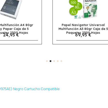
pel Navigator Universal
Papel Navigator Univer
ifunción A3 80gr Caja de 5
Multifunción A4 80gr Caj
Paquetes 2500 Hojas
5 Paquetes 2500 Hoja
69,95 €
30,95 €
D975AE) Negro Cartucho Compatible