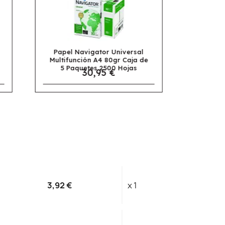
sal
Papel Apli Multifunción A4
a de
Colores Pastel Surtido 100
s
Hojas
4,95 €
3,92 €
x 1