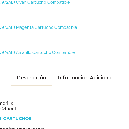
D972AE) Cyan Cartucho Compatible
D973AE) Magenta Cartucho Compatible
D974AE) Amarillo Cartucho Compatible
Descripción
Información Adicional
arillo
+ 14,6ml
E CARTUCHOS
uientes impresoras: