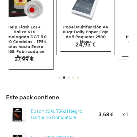
Papel Multifunción A4
Papel Navigator
80gr Daily Paper Caja
Universal
.0
de 5 Paquetes 2500
Multifunción A3 80gr
4.
Hojas
Caja de 5 Paquetes
24,95 €
o
2500 Hojas
69,95 €
n
Este pack contiene
Epson 26XL T2621 Negro
3,68 €
x 1
Cartucho Compatible