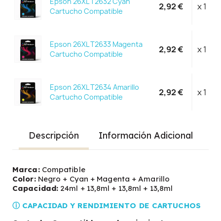
Epson 26XL T2632 Cyan
2,92 €
x 1
Cartucho Compatible
Epson 26XL T2633 Magenta
2,92 €
x 1
Cartucho Compatible
Epson 26XL T2634 Amarillo
2,92 €
x 1
Cartucho Compatible
Descripción
Información Adicional
Marca:
Compatible
Color:
Negro + Cyan + Magenta + Amarillo
Capacidad:
24ml + 13,8ml + 13,8ml + 13,8ml
ⓘ CAPACIDAD Y RENDIMIENTO DE CARTUCHOS