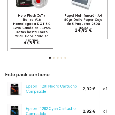
IoT+
Papel Multifunción A4
Papel Navigator
6
80gr Daily Paper Caja
Universal
GT 3.0
de 5 Paquetes 2500
Multifunción A3 80gr
- IP54.
Hojas
Caja de 5 Paquetes
24,95 €
Enero
2500 Hojas
69,95 €
da en
€
Este pack contiene
Epson T1281 Negro Cartucho
2,92 €
x 1
Compatible
Epson T1282 Cyan Cartucho
2,92 €
x 1
Compatible