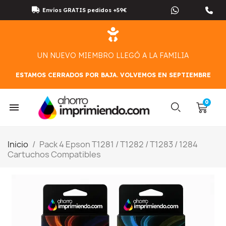
Envíos GRATIS pedidos +59€
UN NUEVO MIEMBRO LLEGÓ A LA FAMILIA
ESTAMOS CERRADOS POR BAJA. VOLVEMOS EN SEPTIEMBRE
Inicio
Pack 4 Epson T1281 / T1282 / T1283 / 1284
Cartuchos Compatibles