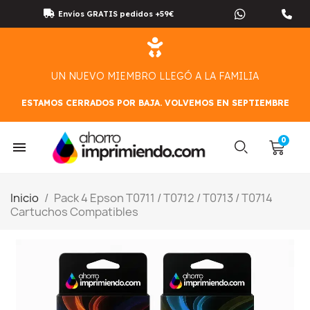
Envíos GRATIS pedidos +59€
UN NUEVO MIEMBRO LLEGÓ A LA FAMILIA
ESTAMOS CERRADOS POR BAJA. VOLVEMOS EN SEPTIEMBRE
Inicio
Pack 4 Epson T0711 / T0712 / T0713 / T0714
Cartuchos Compatibles