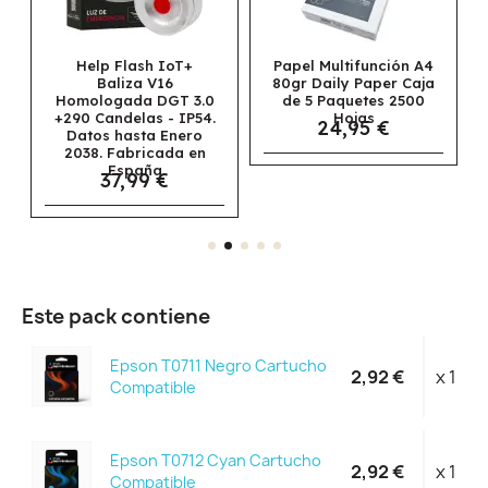
Papel Multifunción A4
Papel Navigator
80gr Daily Paper Caja
Universal
0
de 5 Paquetes 2500
Multifunción A3 80gr
4.
Hojas
Caja de 5 Paquetes
24,95 €
2500 Hojas
69,95 €
Este pack contiene
Epson T0711 Negro Cartucho
2,92 €
x 1
Compatible
Epson T0712 Cyan Cartucho
2,92 €
x 1
Compatible