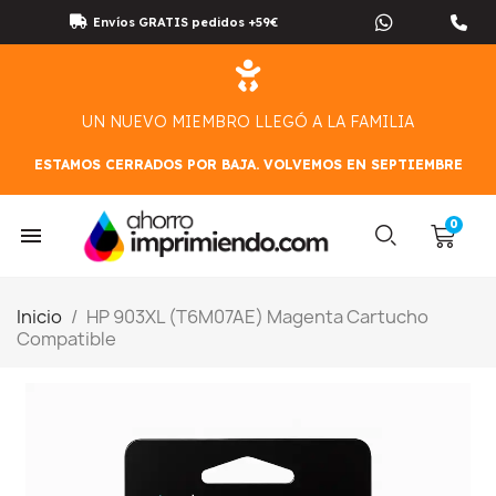
Envíos GRATIS pedidos +59€
UN NUEVO MIEMBRO LLEGÓ A LA FAMILIA
ESTAMOS CERRADOS POR BAJA. VOLVEMOS EN SEPTIEMBRE
Inicio
HP 903XL (T6M07AE) Magenta Cartucho
Compatible