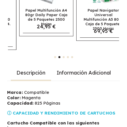
Papel Multifunción A4
Papel Navigator
80gr Daily Paper Caja
Universal
de 5 Paquetes 2500
Multifunción A3 80gr
Hojas
Caja de 5 Paquetes
24,95 €
2500 Hojas
69,95 €
Descripción
Información Adicional
Marca:
Compatible
Color:
Magenta
Capacidad:
825 Páginas
ⓘ CAPACIDAD Y RENDIMIENTO DE CARTUCHOS
Cartucho Compatible con las siguientes