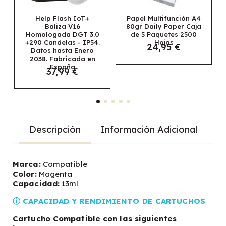
Help Flash IoT+
Papel Multifunción A4
Papel
Baliza V16
80gr Daily Paper Caja
U
omologada DGT 3.0
de 5 Paquetes 2500
Multifu
290 Candelas - IP54.
Hojas
Caja d
24,95 €
Datos hasta Enero
25
6
2038. Fabricada en
España
37,99 €
Descripción
Información Adicional
Marca:
Compatible
Color:
Magenta
Capacidad:
13ml
ⓘ CAPACIDAD Y RENDIMIENTO DE CARTUCHOS
Cartucho Compatible con las siguientes