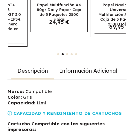
Papel Multifunción A4
Papel Navigator
80gr Daily Paper Caja
Universal
de 5 Paquetes 2500
Multifunción A3 80gr
Hojas
Caja de 5 Paquetes
24,95 €
2500 Hojas
69,95 €
Descripción
Información Adicional
Marca:
Compatible
Color:
Gris
Capacidad:
11ml
ⓘ CAPACIDAD Y RENDIMIENTO DE CARTUCHOS
Cartucho Compatible con las siguientes
impresoras: