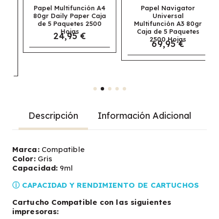
Papel Multifunción A4
Papel Navigator
80gr Daily Paper Caja
Universal
de 5 Paquetes 2500
Multifunción A3 80gr
Hojas
Caja de 5 Paquetes
24,95 €
2500 Hojas
69,95 €
Descripción
Información Adicional
Marca:
Compatible
Color:
Gris
Capacidad:
9ml
ⓘ CAPACIDAD Y RENDIMIENTO DE CARTUCHOS
Cartucho Compatible con las siguientes
impresoras: